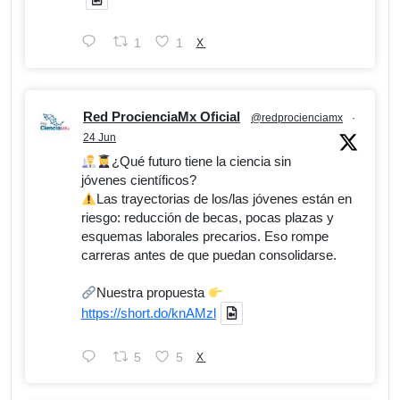
1
1
X
Red ProcienciaMx Oficial
@redprocienciamx
·
24 Jun
¿Qué futuro tiene la ciencia sin
jóvenes científicos?
Las trayectorias de los/las jóvenes están en
riesgo: reducción de becas, pocas plazas y
esquemas laborales precarios. Eso rompe
carreras antes de que puedan consolidarse.
Nuestra propuesta
https://short.do/knAMzl
5
5
X