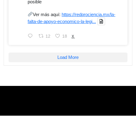
posible
Ver más aquí:
https://redprociencia.mx/la-
falta-de-apoyo-economico-la-legi...
12
18
X
Load More
Red ProCienciaMx
Copyright © 2025. All rights reserved.