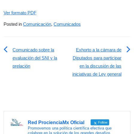
Ver formato PDF
Posted in
Comunicación
,
Comunicados
Navegación
Comunicado sobre la
Exhorto a la cámara de
de
evaluación del SNI y la
Diputados para participar
prelación
en la discusión de las
entradas
iniciativas de Ley general
Red ProcienciaMx Oficial
Follow
Promovemos una política científica efectiva que
colabore en la solución de los grandes desafíos