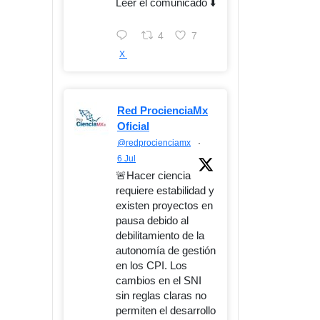
Leer el comunicado ⬇️
4
7
X
Red ProcienciaMx
Oficial
@redprocienciamx
·
6 Jul
🚨Hacer ciencia
requiere estabilidad y
existen proyectos en
pausa debido al
debilitamiento de la
autonomía de gestión
en los CPI. Los
cambios en el SNI
sin reglas claras no
permiten el desarrollo