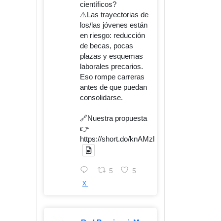
científicos?
⚠️Las trayectorias de
los/las jóvenes están
en riesgo: reducción
de becas, pocas
plazas y esquemas
laborales precarios.
Eso rompe carreras
antes de que puedan
consolidarse.
🔗Nuestra propuesta
👉
https://short.do/knAMzl
5
5
X