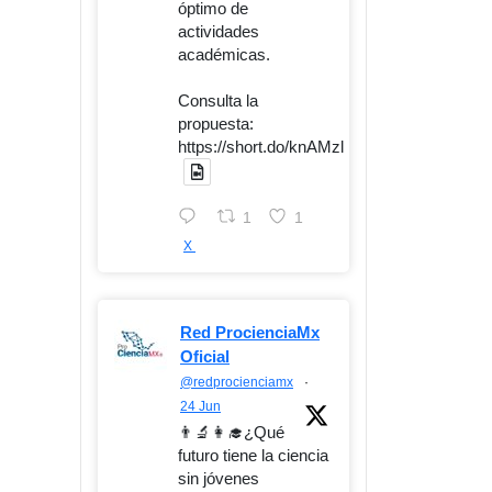
óptimo de
actividades
académicas.
Consulta la
propuesta:
https://short.do/knAMzl
1
1
X
Red ProcienciaMx
Oficial
@redprocienciamx
·
24 Jun
👨‍🔬👩‍🎓¿Qué
futuro tiene la ciencia
sin jóvenes