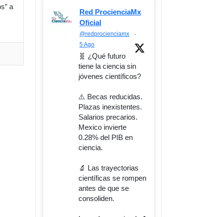
os” a
Red ProcienciaMx
Oficial
@redprocienciamx
·
5 Ago
🧬 ¿Qué futuro
tiene la ciencia sin
jóvenes científicos?
⚠️ Becas reducidas.
Plazas inexistentes.
Salarios precarios.
Mexico invierte
0.28% del PIB en
ciencia.
🔬 Las trayectorias
científicas se rompen
antes de que se
consoliden.