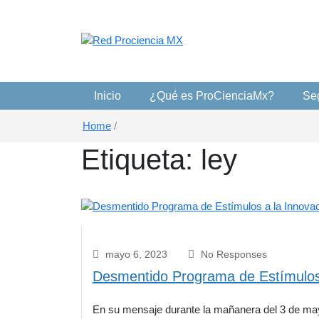
Red ProCiencia MX
Red Prociencia MX
Inicio
¿Qué es ProCienciaMx?
Seg
Home
/
Etiqueta:
ley
mayo 6, 2023
No Responses
Desmentido Programa de Estímulos 
En su mensaje durante la mañanera del 3 de mayo 