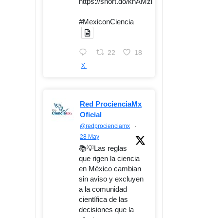
https://short.do/knAMzl
#MexiconCiencia
22
18
X
Red ProcienciaMx
Oficial
@redprocienciamx
·
28 May
📚💡Las reglas
que rigen la ciencia
en México cambian
sin aviso y excluyen
a la comunidad
científica de las
decisiones que la