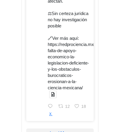
afectan.
⚖️Sin certeza jurídica
no hay investigación
posible
🔗Ver más aquí:
https://redprociencia.mx/la-
falta-de-apoyo-
economico-la-
legislacion-deficiente-
y-los-obstaculos-
burocraticos-
erosionan-a-la-
ciencia-mexicana/
12
18
X