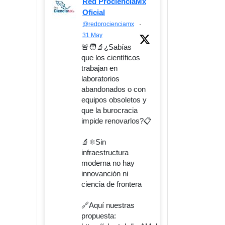
Red ProcienciaMx
Oficial
@redprocienciamx
·
31 May
🚨🧑‍🔬¿Sabías
que los científicos
trabajan en
laboratorios
abandonados o con
equipos obsoletos y
que la burocracia
impide renovarlos?📋
🔬⚛️Sin
infraestructura
moderna no hay
innovanción ni
ciencia de frontera
🔗Aquí nuestras
propuesta: