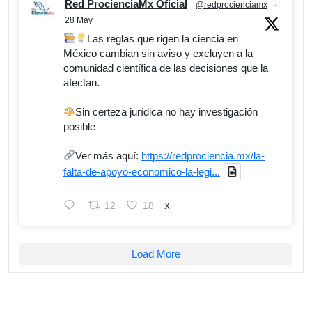
Red ProcienciaMx Oficial
@redprocienciamx
·
28 May
Las reglas que rigen la ciencia en
México cambian sin aviso y excluyen a la
comunidad científica de las decisiones que la
afectan.
Sin certeza jurídica no hay investigación
posible
Ver más aquí:
https://redprociencia.mx/la-
falta-de-apoyo-economico-la-legi...
12
18
X
Load More