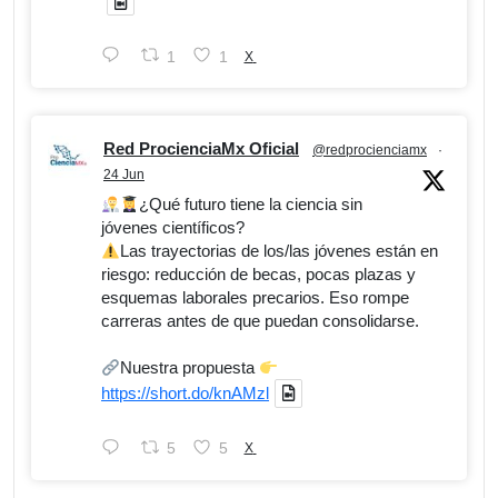
1
1
X
Red ProcienciaMx Oficial
@redprocienciamx
·
24 Jun
¿Qué futuro tiene la ciencia sin
jóvenes científicos?
Las trayectorias de los/las jóvenes están en
riesgo: reducción de becas, pocas plazas y
esquemas laborales precarios. Eso rompe
carreras antes de que puedan consolidarse.
Nuestra propuesta
https://short.do/knAMzl
5
5
X