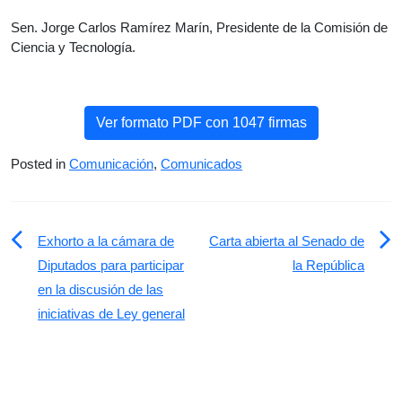
Sen. Jorge Carlos Ramírez Marín, Presidente de la Comisión de
Ciencia y Tecnología.
Ver formato PDF con 1047 firmas
Posted in
Comunicación
,
Comunicados
Navegación
Exhorto a la cámara de
Carta abierta al Senado de
de
Diputados para participar
la República
en la discusión de las
entradas
iniciativas de Ley general