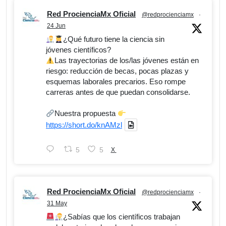
Red ProcienciaMx Oficial
@redprocienciamx
·
24 Jun
¿Qué futuro tiene la ciencia sin
jóvenes científicos?
Las trayectorias de los/las jóvenes están en
riesgo: reducción de becas, pocas plazas y
esquemas laborales precarios. Eso rompe
carreras antes de que puedan consolidarse.
Nuestra propuesta
https://short.do/knAMzl
5
5
X
Red ProcienciaMx Oficial
@redprocienciamx
·
31 May
¿Sabías que los científicos trabajan