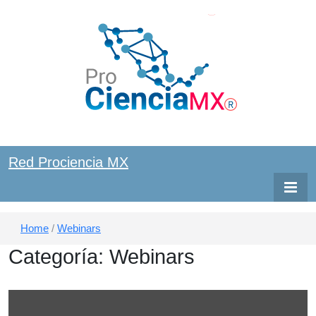
Red ProCiencia MX
Red
Red Prociencia MX
Prociencia
MX
Home
/
Webinars
Categoría:
Webinars