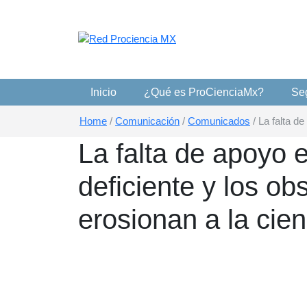
Red ProCiencia MX
Red Prociencia MX
Inicio
¿Qué es ProCienciaMx?
Seg
Home
/
Comunicación
/
Comunicados
/
La falta d
La falta de apoyo 
deficiente y los ob
erosionan a la cie