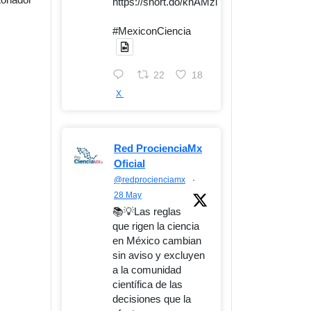
https://short.do/knAMzl
#MexiconCiencia
22
18
X
Red ProcienciaMx
Oficial
@redprocienciamx
·
28 May
📚💡Las reglas
que rigen la ciencia
en México cambian
sin aviso y excluyen
a la comunidad
científica de las
decisiones que la