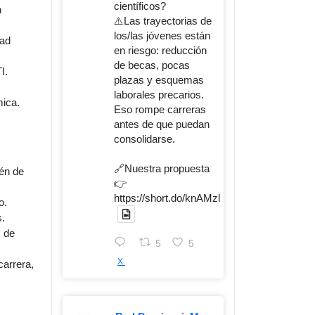
científicos?
n
⚠️Las trayectorias de
los/las jóvenes están
dad
en riesgo: reducción
de becas, pocas
I.
plazas y esquemas
laborales precarios.
mica.
Eso rompe carreras
antes de que puedan
consolidarse.
🔗Nuestra propuesta
ién de
👉
https://short.do/knAMzl
o.
s.
s de
5
5
X
carrera,