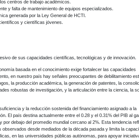
 los centros de trabajo académicos.
ciente y falta de mantenimiento de equipos especializados.
emica generada por la Ley General de HCTI.
entíficos y científicas jóvenes.
esivo de sus capacidades científicas, tecnológicas y de innovación.
conomía basada en el conocimiento exige fortalecer las capacidades
ento, en nuestro país hay señales preocupantes de debilitamiento est
logos, la producción académica, la generación de patentes, la consoli
es robustas de investigación, y la articulación entre la ciencia, la 
nsuficiencia y la reducción sostenida del financiamiento asignado a la
ción. El país destina actualmente entre el 0.28 y el 0.31% del PIB al g
y por debajo del promedio mundial cercano al 2%. Esta tendencia ref
les observados desde mediados de la década pasada y limita la capac
blicas, en las universidades públicas autónomas, para apoyar iniciati