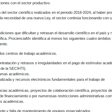
aciones con el sector productivo.
n del sector científico realizados en el periodo 2018-2024, al haber p
e la necesidad de una nueva Ley, el sector continúa funcionando con 
ones que dificultan y retrasan el desarrollo científico en el país y 
ntífica. ProcienciaMx identifica al menos los siguientes cuatro ámbitos
ente.
 los centros de trabajo académicos.
ntratación y retrasos o irregularidades en el pago de estímulos aca
 de la SECIHTI).
gramas académicos.
ializada y recursos electrónicos fundamentales para el trabajo de
ancias académicas, proyectos de colaboración científica, proyectos d
a de financiamiento o por numerosas restricciones administrativas com
nes académicas.
ciente y falta de mantenimiento de equipos especializados.