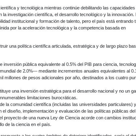
ntífica y tecnológica mientras continúe debilitando las capacidades
la investigación científica, el desarrollo tecnológico y la innovación.
dad institucional y formación de talento, pero el país está entrando 
finida por la aceleración tecnológica y la competencia basada en
ruir una política científica articulada, estratégica y de largo plazo ba
inversión pública equivalente al 0.5% del PIB para ciencia, tecnolog
o mundial de 2.0%— mediante incrementos anuales equivalentes al 0.
il millones de pesos adicionales por año, destinados a los cuatro pu
ituye una inversión estratégica para el desarrollo nacional y no un g
 innumerables limitaciones burocráticas.
de la comunidad científica (incluidas las universidades particulares) y
n el diseño, implementación y evaluación de las políticas públicas del
 del proyecto de una nueva Ley de Ciencia acorde con cambios institu
o de la ciencia en el país.
espuesta a los cuatro ámbitos de deterioro identificados, sería el d