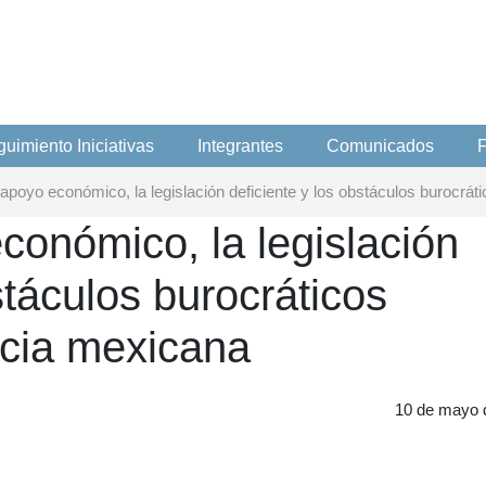
uimiento Iniciativas
Integrantes
Comunicados
F
e apoyo económico, la legislación deficiente y los obstáculos burocrát
económico, la legislación
stáculos burocráticos
ncia mexicana
10 de mayo 