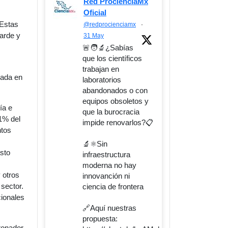
Red ProcienciaMx
Oficial
 Estas
@redprocienciamx
·
tarde y
31 May
🚨🧑‍🔬¿Sabías
que los científicos
trabajan en
sada en
laboratorios
abandonados o con
equipos obsoletos y
ía e
que la burocracia
1% del
impide renovarlos?📋
ntos
🔬⚛️Sin
asto
infraestructura
moderna no hay
 otros
innovanción ni
 sector.
ciencia de frontera
cionales
🔗Aquí nuestras
propuesta:
etonador