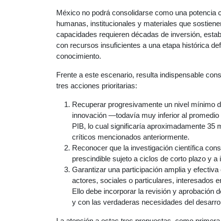
México no podrá consolidarse como una potencia cie
humanas, institucionales y materiales que sostienen 
capacidades requieren décadas de inversión, estabili
con recursos insuficientes a una etapa histórica de
conocimiento.
Frente a este escenario, resulta indispensable const
tres acciones prioritarias:
Recuperar progresivamente un nivel mínimo de 
innovación —todavía muy inferior al promedi
PIB, lo cual significaría aproximadamente 35 m
críticos mencionados anteriormente.
Reconocer que la investigación científica const
prescindible sujeto a ciclos de corto plazo y a
Garantizar una participación amplia y efectiva 
actores, sociales o particulares, interesados e
Ello debe incorporar la revisión y aprobación
y con las verdaderas necesidades del desarroll
La atención a estas tres propuestas, como primera r