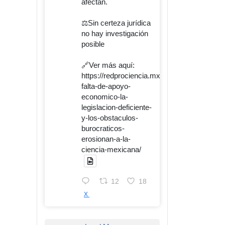
afectan.
⚖️Sin certeza jurídica
no hay investigación
posible
🔗Ver más aquí:
https://redprociencia.mx/la-
falta-de-apoyo-
economico-la-
legislacion-deficiente-
y-los-obstaculos-
burocraticos-
erosionan-a-la-
ciencia-mexicana/
12
18
X