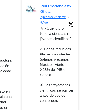
Red ProcienciaMx
Oficial
@redprocienciamx
·
5 Ago
🧬 ¿Qué futuro
tiene la ciencia sin
jóvenes científicos?
⚠️ Becas reducidas.
Plazas inexistentes.
Salarios precarios.
ructural
Mexico invierte
dación
0.28% del PIB en
sociedad
ciencia.
🔬 Las trayectorias
científicas se rompen
asto en
antes de que se
leja una
consoliden.
idad
vas en