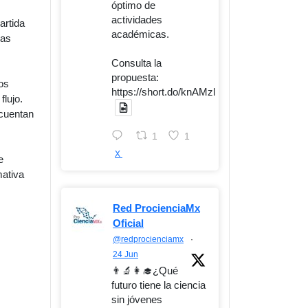
óptimo de
actividades
artida
académicas.
las
Consulta la
propuesta:
os
https://short.do/knAMzl
flujo.
 cuentan
1
1
X
e
mativa
Red ProcienciaMx
Oficial
@redprocienciamx
·
24 Jun
👨‍🔬👩‍🎓¿Qué
futuro tiene la ciencia
sin jóvenes