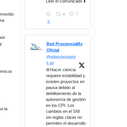
Leer el comunicado ⬇️
romovido
4
7
una
X
nos
 y
Red ProcienciaMx
Oficial
@redprocienciamx
·
6 Jul
🚨Hacer ciencia
démicos
requiere estabilidad y
existen proyectos en
pausa debido al
debilitamiento de la
autonomía de gestión
e
en los CPI. Los
o la
cambios en el SNI
sin reglas claras no
permiten el desarrollo